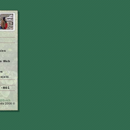
hies
ns Web
s
os
rojets
z-moi
 @Botch
rvés 2006 ©