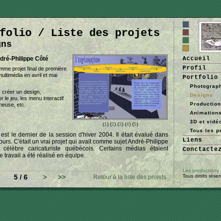
folio / Liste des projets
gns
dré-Philippe Côté
Accueil
Profil
mme projet final de première
ltimédia en avril et mai
Portfolio
Photograp
, créer un design,
Designs
le jeu, les menu interactif
Productio
nneuse, etc.
Animation
3D et vidé
(
1
) (
2
) (
3
) (
4
) (
5
)
Tous les p
 est le dernier de la session d'hiver 2004. Il était évalué dans
Liens
ours. C'était un vrai projet qui avait comme sujet André-Philippe
 célèbre caricaturiste québécois. Certains médias étaient
Conctacte
e travail a été réalisé en équipe.
Les productions
5 / 6
>
>>
Tous droits rése
Retour à la liste des projets