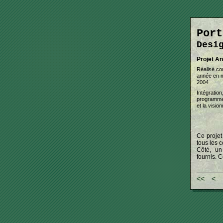
Port
Desi
Projet An
Réalisé co
année en mu
2004
Intégration
programmer 
et la visio
Ce projet
tous les c
Côté, un
fournis. C
<<
<