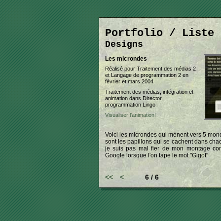
Portfolio / Liste 
Designs
Les microndes
Réalisé pour Traitement des médias 2
et Langage de programmation 2 en
février et mars 2004
Traitement des médias, intégration et
animation dans Director,
programmation Lingo
Visualiser l'animation!
Voici les microndes qui mènent vers 5 mond
sont les papillons qui se cachent dans cha
je suis pas mal fier de mon montage con
Google lorsque l'on tape le mot "Gigot".
<<
<
6 / 6